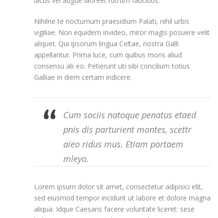
lacus vel augue laoreet rutrum faucibus.
Nihilne te nocturnum praesidium Palati, nihil urbis
vigiliae. Non equidem invideo, miror magis posuere velit
aliquet. Qui ipsorum lingua Celtae, nostra Galli
appellantur. Prima luce, cum quibus mons aliud
consensu ab eo. Petierunt uti sibi concilium totius
Galliae in diem certam indicere.
Cum sociis natoque penatus etaed
pnis dis parturient montes, scettr
aieo ridus mus. Etiam portaem
mleyo.
Lorem ipsum dolor sit amet, consectetur adipisici elit,
sed eiusmod tempor incidunt ut labore et dolore magna
aliqua. Idque Caesaris facere voluntate liceret: sese