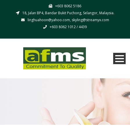
+603 8062 5186
18, Jalan BP4, Bandar Bukit Puchong, Selangor, Malaysia.
linghuahoon@yahoo.com, skyling@streamyx.com
+603 8062 1012 / 4439