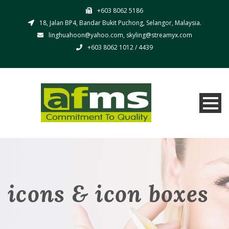
+603 8062 5186
18, Jalan BP4, Bandar Bukit Puchong, Selangor, Malaysia.
linghuahoon@yahoo.com, skyling@streamyx.com
+603 8062 1012 / 4439
icons & icon boxes