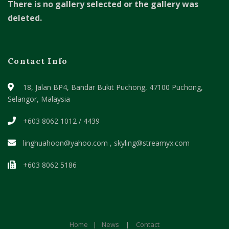
There is no gallery selected or the gallery was
deleted.
Contact Info
18, Jalan BP4, Bandar Bukit Puchong,
47100 Puchong,
Selangor, Malaysia
+603 8062 1012 / 4439
linghuahoon@yahoo.com , skyling@streamyx.com
+603 8062 5186
Home
|
News
|
Contact